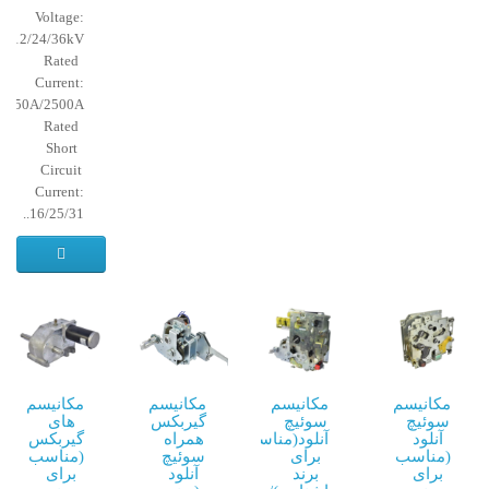
Voltage:
12/24/36kV
Rated
Current:
1250A/2500A
Rated
Short
Circuit
Current:
16/25/31..
مکانیسم
مکانیسم
مکانیسم
مکانیسم
سوئیچ
سوئیچ
گیربکس
های
آنلود
آنلود(مناسب
همراه
گیربکس
(مناسب
برای
سوئیچ
(مناسب
برای
برند
آنلود
برای