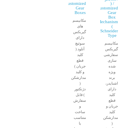
Customized
/ (
Gear
Customized
Boxes
Gear
Box
مکانیسم
Mechanism
(
های
Schneider
گیربکس
Type
دارای
مکانیسم
سوئیچ
گیربکس
آنلود (
سفارشی
کلید
سازی
قطع
شده
جریان )
ویژه
و کلید
برند
مدارشکن
اشنایدر،
(
دارای
دژنکتور
کلید
) قابل
قطع
سفارش
جریان و
و
کلید
ساخت
مدارشکن
متناسب
(
با