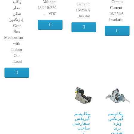
Circuit
Voltage:
و کلید
Current:
Current:
12/24/48/110/220
مدار
16/25kA
16/25kA
VDC ..
شکن
Insulat..
Insulatio..
(دژنکتور)
Gear
Box
Mechanism
with
Indoor
On-
Load..
مکانیسم
مکانیسم
گیربکس
گیربکس
ویژه
سفارشی
برند
ساخت
اشنایدر
/