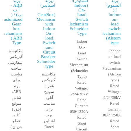
برند
اشنایدر)/
(برند
برند
آلستوم)
(Indoor
اشنایدر)
ABB -
/ (
On-
/
آ ب
Indoor
Load
(GearBox
ب) / (
Customized
Mechaism
Switch
on-
Gear
with
Mechanism
load
box
Indoor
(Schneider
switch
Mechanisms
On-
Type
Mechanism
( ABB
load
(Alstom
Indoor
Type
Switch
type
and
On-
Indoor
مکانیسم
Circuit
Load
on-load
Breaker
گیربکس
Switch
(Schneider
switch
سفارشی
Mechanism
type
Mechanism
ساخت
(Schneider
(Alstom
مکانیسم
مناسب
Type)
type)
گیربکس
برای
Rated
Rated
همراه
برند
Voltage:
Voltage:
سوئیچ
ABB،
12/24/36kV
12/24/36kV
آنلود
شامل
Rated
Rated
مناسب
سوئیچ
Current:
Current:
برای
آنلود (
630/1250A
630A/1250A
برند
کلید
Rated
Rated
اشنایدر
قطع
Short
Short
Rated
جریان )
Circuit