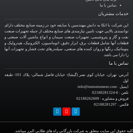
تماس با ما
خدمات مشتریان
این شرکت با اتکا به دانش مهندسین با سابقه خود در زمینه صنایع مختلف دارای
توانمندی بالایی جهت تامین نیازمندی های صنایع مختلف از جمله تجهیزات صنعت
نفت و گاز و پتروشیمی، تجهیزات صنعت سیمان و انواع ماشین آلات صنعتی و
قطعات آنها شامل قطعات برق، ابزار دقیق، اتوماسیون، الکترونیک، هیدرولیک و
پنوماتیک، رنگها و روان کننده های صنعتی، سیلندرهای تحت فشار و تجهیزات آنها
را دارا می باشد.
تماس با ما
آدرس: تهران، خيابان کوی نصر (گیشا)- خيابان فاضل شمالی- پلاك 101- طبقه
اول
ایمیل : info@rtainstrument.com
تلفن : 6-02188281324
فروش و مشاوره : 02188262609
فکس : 02188281297
کلیه حقوق این سایت متعلق به شرکت بازرگانی راه های طلایی البرز میباشد .