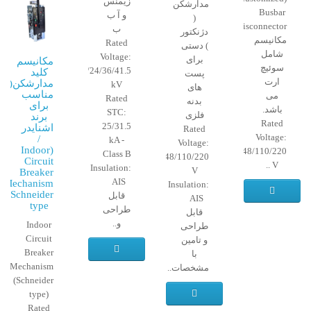
زیمنس
مدارشکن
Busbar
و آ ب
(
Disconnector)
ب
دژنکتور
مکانیسم
Rated
) دستی
شامل
Voltage:
برای
مکانیسم
سوئیچ
12/24/36/41.5
کلید
پست
ارت
مدارشکن(دژن
kV
های
مناسب
می
Rated
بدنه
برای
باشد.
STC:
فلزی
برند
Rated
25/31.5
اشنایدر
Rated
Voltage:
/
kA -
Voltage:
(Indoor
12/24/48/110/220
Class B
12/24/48/110/220
Circuit
V ..
Insulation:
V
Breaker
AIS
Mechanism
Insulation:
(Schneider
قابل
AIS
type
طراحی
قابل
و..
Indoor
طراحی
Circuit
و تامین
Breaker
با
Mechanism
مشخصات..
(Schneider
type)
Rated