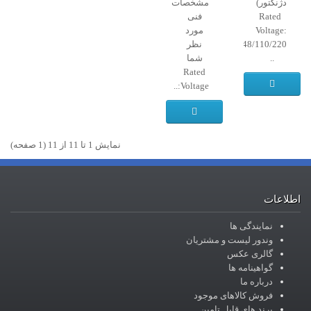
دژنکتور)
مشخصات
Rated
فنی
Voltage:
مورد
12/24/48/110/220
نظر
..
شما
Rated
Voltage:..
نمايش 1 تا 11 از 11 (1 صفحه)
اطلاعات
نمایندگی ها
وندور لیست و مشتریان
گالری عکس
گواهینامه ها
درباره ما
فروش کالاهای موجود
برند های قابل تامین