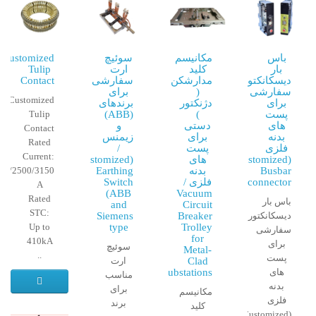
باس
مکانیسم
سوئیچ
Customized
بار
کلید
ارت
Tulip
دیسکانکتور
مدارشکن
سفارشی
Contact
سفارشی
(
برای
Customized
برای
دژنکتور
برندهای
پست
)
(ABB)
Tulip
های
دستی
و
Contact
بدنه
برای
زیمنس
Rated
فلزی
پست
/
Current:
(Customized
های
(Customized
Busbar
بدنه
Earthing
50/2500/3150
Disconnector)
فلزی /
Switch
A
(ABB
Vacuum
Rated
باس بار
and
Circuit
STC:
دیسکانکتور
Breaker
Siemens
Up to
type
Trolley
سفارشی
for
410kA
برای
سوئیچ
Metal-
..
پست
Clad
ارت
های
Substations
مناسب
بدنه
برای
مکانیسم
فلزی
برند
کلید
(Customized