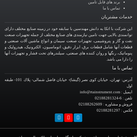
برند های قابل تامین
تماس با ما
خدمات مشتریان
این شرکت با اتکا به دانش مهندسین با سابقه خود در زمینه صنایع مختلف دارای
توانمندی بالایی جهت تامین نیازمندی های صنایع مختلف از جمله تجهیزات صنعت
نفت و گاز و پتروشیمی، تجهیزات صنعت سیمان و انواع ماشین آلات صنعتی و
قطعات آنها شامل قطعات برق، ابزار دقیق، اتوماسیون، الکترونیک، هیدرولیک و
پنوماتیک، رنگها و روان کننده های صنعتی، سیلندرهای تحت فشار و تجهیزات آنها
را دارا می باشد.
تماس با ما
آدرس: تهران، خيابان کوی نصر (گیشا)- خيابان فاضل شمالی- پلاك 101- طبقه
اول
ایمیل : info@rtainstrument.com
تلفن : 6-02188281324
فروش و مشاوره : 02188262609
فکس : 02188281297