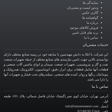
نمایندگی ها
وندور لیست و مشتریان
گالری عکس
گواهینامه ها
درباره ما
فروش کالاهای موجود
برند های قابل تامین
تماس با ما
ات مشتریان
 شرکت با اتکا به دانش مهندسین با سابقه خود در زمینه صنایع مختلف دارای
نمندی بالایی جهت تامین نیازمندی های صنایع مختلف از جمله تجهیزات صنعت
 و گاز و پتروشیمی، تجهیزات صنعت سیمان و انواع ماشین آلات صنعتی و
ات آنها شامل قطعات برق، ابزار دقیق، اتوماسیون، الکترونیک، هیدرولیک و
ماتیک، رنگها و روان کننده های صنعتی، سیلندرهای تحت فشار و تجهیزات آنها
دارا می باشد.
س با ما
آدرس: تهران، خيابان کوی نصر (گیشا)- خيابان فاضل شمالی- پلاك 101- طبقه
info@rtainstrument
0218828132