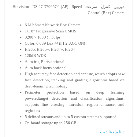
دوربین کنترل سرعت Hikvision DS-2CD7065G0-(AP) Speed
Control (Box) Camera
6 MP Smart Network Box Camera
1/1.8” Progressive Scan CMOS
3200 × 1800 @ 30fps
Color: 0.009 Lux @ (F1.2, AGC ON)
H.265, H.265+, H.264+, H.264
120dB WDR
Auto iris, P-iris optional
Auto back focus optional
High accuracy face detection and capture, which adopts new
face detection, tracking and grading algorithms based on
deep-learning technology
Perimeter protection based on deep learning
poweredtarget detection and classification algorithms,
supports line crossing, intrusion, region entrance, and
region exit
5 defined streams and up to 5 custom streams supported
On-board storage up to 256 GB
دانلود دیتاشیت