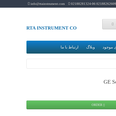
info@rtainstrument.com
02188262609 02188281324-0
RTA INSTRUMENT CO
 موجود
وبلاگ
ارتباط با ما
GE Se
ORDER