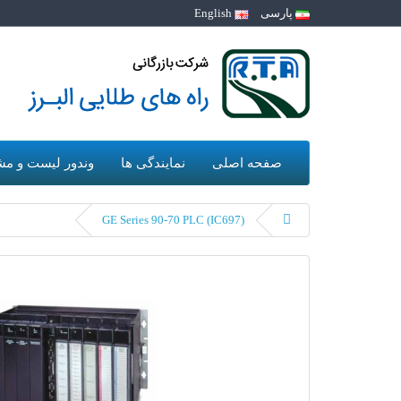
پارسی
English
صفحه اصلی
نمایندگی ها
وندور لیست و مش
GE Series 90-70 PLC (IC697)