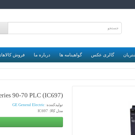
6
تریان
گالری عکس
گواهینامه ها
درباره ما
فروش کالاهای
ries 90-70 PLC (IC697)
تولیدکننده:
GE General Electric
مدل کالا: IC697