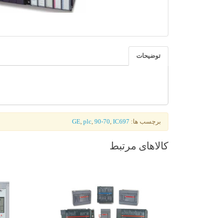
توضیحات
برچسب ها:
IC697
,
90-70
,
plc
,
GE
کالاهای مرتبط