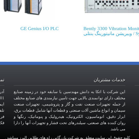
GE Genius I/O PLC
Bently 3300 Vibration Moni
System / ویبریشن مانیتورینگ بنتلی
خدمات مشتریان
تما
این شرکت با اتکا به دانش مهندسین با سابقه خود در زمینه صنایع
آدر
مختلف دارای توانمندی بالایی جهت تامین نیازمندی های صنایع مختلف
101- طبقه
از جمله تجهیزات صنعت نفت و گاز و پتروشیمی، تجهیزات صنعت
ایمیل : com
سیمان و انواع ماشین آلات صنعتی و قطعات آنها شامل قطعات برق،
تلفن : 6
ابزار دقیق، اتوماسیون، الکترونیک، هیدرولیک و پنوماتیک، رنگها و
فروش
روان کننده های صنعتی، سیلندرهای تحت فشار و تجهیزات آنها را دارا
فکس : 
می باشد.
کلیه حقوق این سایت متعلق به شرکت بازرگانی راه های طلایی البرز میباشد .