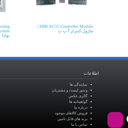
toring
ABB AC31 Controller Module |
ماژول کنترلر آ ب ب
نوادا
اطلاعات
نمایندگی ها
وندور لیست و مشتریان
گالری عکس
گواهینامه ها
درباره ما
فروش کالاهای موجود
برند های قابل تامین
تماس با ما