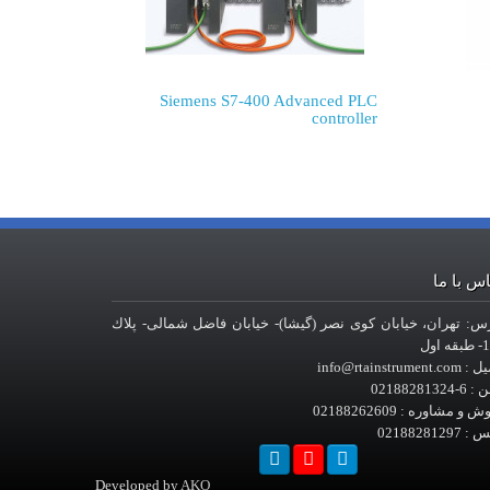
Siemens S7-400 Advanced PLC
controller
س با ما
س: تهران، خيابان کوی نصر (گیشا)- خيابان فاضل شمالی- پلاك
 اول
info@rtainstrument.
-02188281324
 و مشاوره : 02188262609
02188281297
Developed by
AKO