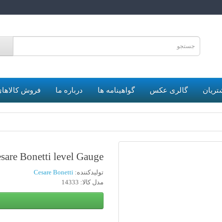
6
تریان
گالری عکس
گواهینامه ها
درباره ما
فروش کالاهای
sare Bonetti level Gauge
تولیدکننده:
Cesare Bonetti
مدل کالا: 14333