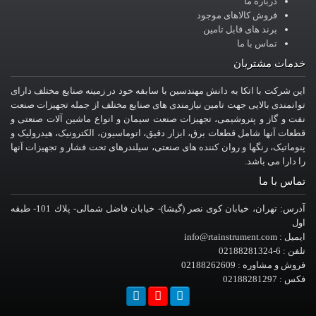
درباره ما
فروش کالاهای موجود
برند های قابل تامین
تماس با ما
خدمات مشتریان
این شرکت با اتکا به دانش مهندسین با سابقه خود در زمینه صنایع مختلف دارای
توانمندی بالایی جهت تامین نیازمندی های صنایع مختلف از جمله تجهیزات صنعت
نفت و گاز و پتروشیمی، تجهیزات صنعت سیمان و انواع ماشین آلات صنعتی و
قطعات آنها شامل قطعات برق، ابزار دقیق، اتوماسیون، الکترونیک، هیدرولیک و
پنوماتیک، رنگها و روان کننده های صنعتی، سیلندرهای تحت فشار و تجهیزات آنها
را دارا می باشد.
تماس با ما
آدرس: تهران، خيابان کوی نصر (گیشا)- خيابان فاضل شمالی- پلاك 101- طبقه
اول
ایمیل : info@rtainstrument.com
تلفن : 6-02188281324
فروش و مشاوره : 02188262609
فکس : 02188281297