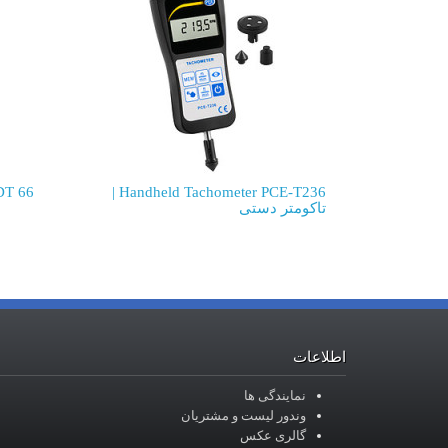
Handheld Tachometer PCE-T236 |
E-DT 66
تاکومتر دستی
اطلاعات
نمایندگی ها
وندور لیست و مشتریان
گالری عکس