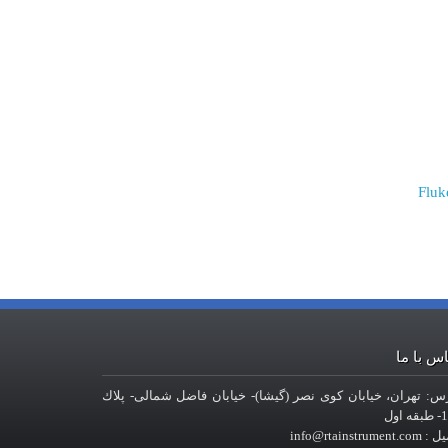
لوک | Fluke 931
س با ما
س: تهران، خيابان کوی نصر (گیشا)- خيابان فاضل شمالی- پلاك
 اول
info@rtainstrument.