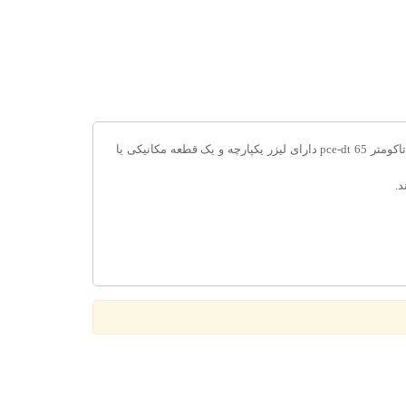
pce-dt 65 یک تاکومتر(دورسنج) دستی است که می تواند به دو روش با اتصال و بدون اتصال سرعت چرخش و چرخش خطی را اندازه گیری کند. تاکومتر pce-dt 65 دارای لیزر یکپارچه و یک قطعه مکانیکی یا
د.