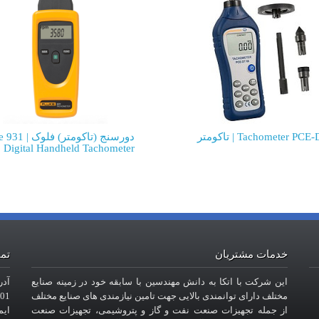
Tachometer PC | تاکومتر
دورسنج (تاکومتر) ف
Digital Handheld Tachometer
خدمات مشتریان
تما
این شرکت با اتکا به دانش مهندسین با سابقه خود در زمینه صنایع
آدر
مختلف دارای توانمندی بالایی جهت تامین نیازمندی های صنایع مختلف
101- طبقه
از جمله تجهیزات صنعت نفت و گاز و پتروشیمی، تجهیزات صنعت
ایمیل : com