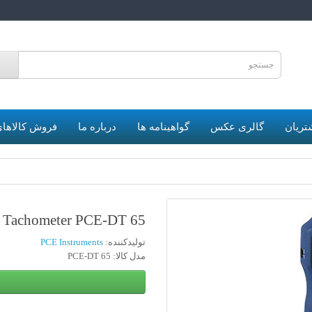
6
تریان
گالری عکس
گواهینامه ها
درباره ما
فروش کالاهای
Tachometer PCE-DT 65 | تاکومتر
تولیدکننده:
PCE Instruments
مدل کالا: PCE-DT 65