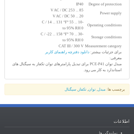
IP40
Degree of protection
85 ... 253 V AC / DC
Power supply
20 ... 50 V AC / DC
-10 ... 55 °C / 14 ... 131 °F
Operating conditions
0 to 95% RH
-30 ... 70 °C / -22 ... 158 °F
Storage conditions
0 to 95% RH
CAT III / 300 V
Measurement category
برای جزئیات بیشتر:
دانلود دفترچه راهنمای کاربر
معرفی:
مبدل توان PCE-P41 برای تبدیل پارامترهای توان تکفاز به سیگنال های
استاندارد به کار می رود.
برچسب ها:
مبدل
,
توان
,
تکفاز
,
سیگنال
اطلاعات
نمایندگی ها