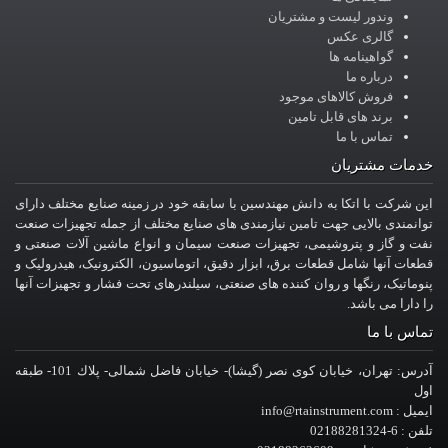
وندور لیست و مشتریان
گالری عکس
گواهینامه ها
درباره ما
فروش کالاهای موجود
برند های قابل تامین
تماس با ما
خدمات مشتریان
این شرکت با اتکا به دانش مهندسین با سابقه خود در زمینه صنایع مختلف دارای
توانمندی بالایی جهت تامین نیازمندی های صنایع مختلف از جمله تجهیزات صنعت
نفت و گاز و پتروشیمی، تجهیزات صنعت سیمان و انواع ماشین آلات صنعتی و
قطعات آنها شامل قطعات برق، ابزار دقیق، اتوماسیون، الکترونیک، هیدرولیک و
پنوماتیک، رنگها و روان کننده های صنعتی، سیلندرهای تحت فشار و تجهیزات آنها
را دارا می باشد.
تماس با ما
آدرس: تهران، خيابان کوی نصر (گیشا)- خيابان فاضل شمالی- پلاك 101- طبقه
اول
ایمیل : info@rtainstrument.com
تلفن : 6-02188281324