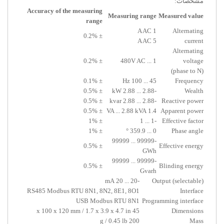
مشخصات:
Accuracy of the measuring
Measuring range
Measured value
range
1 A AC
Alternating
± 0.2%
5 A AC
current
Alternating
± 0.2%
1 ... 480V AC
voltage
(phase to N)
± 0.1%
45 ... 100 Hz
Frequency
± 0.5%
-2.88 ... 2.88 kW
Wealth
± 0.5%
-2.88 ... 2.88 kvar
Reactive power
± 0.5%
1.4 VA ... 2.88 kVA
Apparent power
± 1%
-1 ... 1
Effective factor
± 1%
0 ... 359.9 °
Phase angle
-99999 ... 99999
± 0.5%
Effective energy
GWh
-99999 ... 99999
± 0.5%
Blinding energy
Gvarh
-20 ... 20 mA
Output (selectable)
RS485 Modbus RTU 8N1, 8N2, 8E1, 8O1
Interface
USB Modbus RTU 8N1
Programming interface
45 x 100 x 120 mm / 1.7 x 3.9 x 4.7 in
Dimensions
200 g / 0.45 lb
Mass