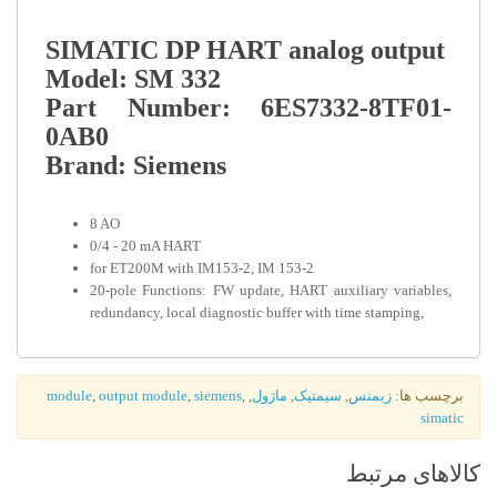
SIMATIC DP HART analog output
Model: SM 332
Part Number: 6ES7332-8TF01-
0AB0
Brand: Siemens
8 AO
0/4 - 20 mA HART
for ET200M with IM153-2, IM 153-2
20-pole Functions: FW update, HART auxiliary variables,
redundancy, local diagnostic buffer with time stamping,
برچسب ها:
زیمنس
,
سیمتیک
,
ماژول
,
,
siemens
,
output module
,
module
simatic
کالاهای مرتبط