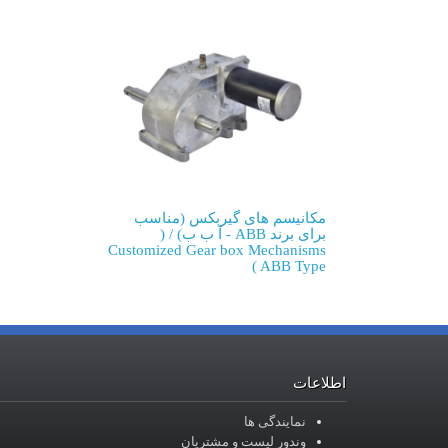
مکانیسم های گیربکس (مناسب
برای برند ABB - آ ب ب) / (
Customized Gear box Mechanisms
( ABB Type
اطلاعات
نمایندگی ها
وندور لیست و مشتریان