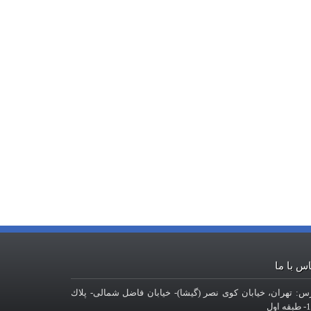
س با ما
س: تهران، خيابان کوی نصر (گیشا)- خيابان فاضل شمالی- پلاك
 اول