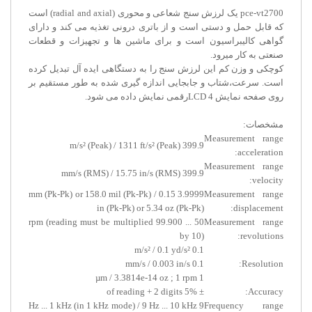
pce-vt2700 یک لرزش سنج شعاعی و محوری (radial and axial) است
که قابل حمل و دستی است و از باتری درونی تغذیه می کند و دارای
گواهی کالیبراسیون است و برای ماشین ها و تجهیزات و قطعات
صنعتی به کار میرود.
کوچکی و وزن کم این لرزش سنج را به دستگاهی ایده آل تبدیل کرده
است. سرعت،شتاب و جابجایی اندازه گیری شده به طور مستقیم بر
روی صفحه نمایش LCD 4رقمی نمایش داده می شود.
مشخصات:
Measurement range
399.9 m/s² (Peak) / 1311 ft/s² (Peak)
acceleration:
Measurement range
399.9 mm/s (RMS) / 15.75 in/s (RMS)
velocity:
3.9999 mm (Pk-Pk) or 158.0 mil (Pk-Pk) / 0.15
Measurement range
in (Pk-Pk) or 5.34 oz (Pk-Pk)
displacement:
50 ... 99.900 rpm (reading must be multiplied
Measurement range
by 10)
revolutions:
0.1 m/s² / 0.1 yd/s²
0.1 mm/s / 0.003 in/s
Resolution:
1 µm / 3.3814e-14 oz ; 1 rpm
± 5% of reading + 2 digits
Accuracy:
9 Hz ... 1 kHz (in 1 kHz mode) / 9 Hz ... 10 kHz
Frequency range