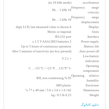
(in 10 kHz mode)
acceleration:
Frequency range
10 Hz ... 1 kHz
velocity:
Frequency range
10 Hz ... 1 kHz
displacement:
4-digit LCD, last measured value is shown
Display:
Metric or imperial
Units:
RS-232 port
Interface:
3 x 1.5 V AAA LR03 batteries
Power supply:
Up to 5 hours of continuous operation
Battery life:
After 5 minutes of inactivity (no key pressed)
Auto power off:
Low-battery
< 2.1 V
indication:
Operating
-5 °C ... +55 °C / +23 °F ... 131°F
temperature:
Operating relative
95 % RH, non-condensing
humidity:
ABS plastic
Enclosure:
142 x 77 x 40 mm / 5.6 x 3.0 x 1.6"
Dimensions:
0.23 kg / 0.5 lb
Weight:
دانلود کاتالوگ