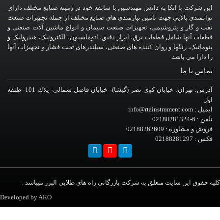
این شرکت با اتکا به دانش مهندسین با سابقه خود در زمینه صنایع مختلف دارای
توانمندی بالایی جهت تامین نیازمندی های صنایع مختلف از جمله تجهیزات صنعت
نفت و گاز و پتروشیمی، تجهیزات صنعت سیمان و انواع ماشین آلات صنعتی و
قطعات آنها شامل قطعات برق، ابزار دقیق، اتوماسیون، الکترونیک، هیدرولیک و
پنوماتیک، رنگها و روان کننده های صنعتی، سیلندرهای تحت فشار و تجهیزات آنها
را دارا می باشد.
تماس با ما
آدرس: تهران، خيابان کوی نصر (گیشا)- خيابان فاضل شمالی- پلاك 101- طبقه
اول
ایمیل : info@rtainstrument.com
تلفن : 6-02188281324
فروش و مشاوره : 02188262609
فکس : 02188281297
یه حقوق این سایت متعلق به شرکت بازرگانی راه های طلایی البرز میباشد .
Developed by
AKO