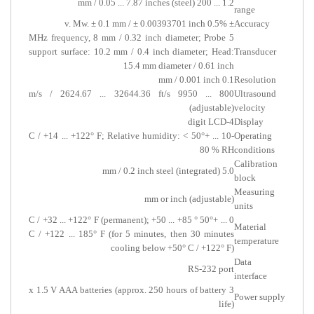
1.2 ... 200 mm / 0.05 ... 7.87 inches (steel)
range
± 0.5% v. Mw. ± 0.1 mm / ± 0.00393701 inch
Accuracy
5 MHz frequency, 8 mm / 0.32 inch diameter; Probe
support surface: 10.2 mm / 0.4 inch diameter; Head:
Transducer
15.4 mm diameter / 0.61 inch
0.1 mm / 0.001 inch
Resolution
800 ... 9950 m/s / 2624.67 ... 32644.36 ft/s
Ultrasound
(adjustable)
velocity
4-digit LCD
Display
-10 ... +50° C / +14 ... +122° F; Relative humidity: <
Operating
80 % RH
conditions
Calibration
5.0 mm / 0.2 inch steel (integrated)
block
Measuring
mm or inch (adjustable)
units
0 ... +50° C / +32 ... +122° F (permanent); +50 ... +85 °
Material
C / +122 ... 185° F (for 5 minutes, then 30 minutes
temperature
cooling below +50° C / +122° F)
Data
RS-232 port
interface
3 x 1.5 V AAA batteries (approx. 250 hours of battery
Power supply
life)