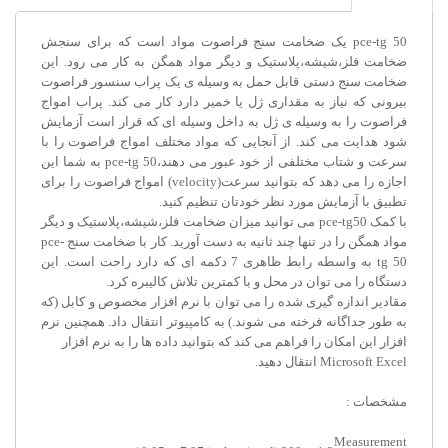
pce-tg 50 یک ضخامت سنج فراصوت مواد است که برای سنجش
ضخامت فلز،شیشه،پلاستیک و دیگر مواد همگن به کار می رود. این
ضخامت سنج دستی قابل حمل به وسیله ی یک پراب سنسور فراصوت
بیرونی که نیاز به مقداری ژل یا خمیر دارد کار می کند. پراب امواج
فراصوت را به وسیله ی ژل به داخل وسیله ای که قرار است آزمایش
شود هدایت می کند. از آنجایی که مواد مختلف امواج فراصوت را با
سرعت و شتاب مختلفی از خود عبور می دهند،pce-tg 50 به شما این
اجازه را می دهد که بتوانید سرعت(velocity) امواج فراصوت را برای
تطبیق با آزمایش مورد نظر خودتان تنظیم کنید.
با کمک pce-tg50 می توانید میزان ضخامت فلز،شیشه،پلاستیک و دیگر
مواد همگن را در تنها چند ثانیه به دست آورید. کار با ضخامت سنج pce-
tg 50 به واسطه رابط ظاهری 7 دکمه ای که دارد راحت است. این
دستگاه را می توان در محل و با کمترین تلاش کالیبره کرد.
مقادیر اندازه گیری شده را می توان با نرم افزار مخصوص و کابل (که
به طور جداگانه فرخته می شوند.) به کامپیوتر انتقال داد. همچنین نرم
افزار این امکان را فراهم می کند که بتوانید داده ها را به نرم افزار
Microsoft Excel انتقال دهید.
مشخصات :
Measurement