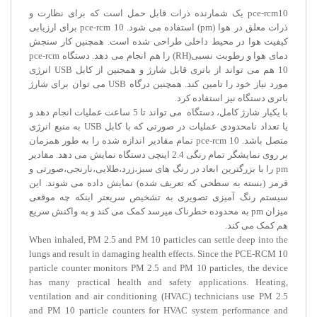
pce-rcm10 یک شمارنده ذرات قابل حمل است که برای نظارت و
ذرات معلق در هوا (pm) استفاده می شود. pce-rcm 10 برای ارزیابی
کیفیت هوا در محیط داخلی طراحی شده است. همچنین کار سنجش
دمای هوا و رطوبت نسبی(RH) را هم انجام می دهد. دستگاه pce-rcm
10 هم می تواند از باتری قابل شارژ و همجنین از کابل USB انرژی
مورد نیاز خود را تامین کند. همچنین درگاه USB می توان برای شارژ
باتری دستگاه نیز استفاده کرد.
با یکبار شارژ کامل، دستگاه می تواند تا 5 ساعت عملیات انجام دهد و
یا تعداد نامحدودی عملیات در صورتی که با کابل USB به منبع انرژی
متصل باشد. pce-rcm 10 تمام مقادیر اندازه شده را به طور همزمان
بر روی نمایشگر تمام رنگی 2.4 اینچی دستگاه نمایش می دهد. مقادیر
pm را با بزرگترین ابعاد در رنگ های سبز،زرد،طلایی،نارنجی،صورتی و
قرمز (بسته به سطحی که تعریف شده) نمایش داده می شوند. این
سیستم رنگ آمیزی تصویری به تشخیص سریعتر اینکه چه موقعی
میزان pm به محدوده خطرناک میرسد کمک می کند و به واکنش سریع
هم کمک می کند.
When inhaled, PM 2.5 and PM 10 particles can settle deep into the
lungs and result in damaging health effects. Since the PCE-RCM 10
particle counter monitors PM 2.5 and PM 10 particles, the device
has many practical health and safety applications. Heating,
ventilation and air conditioning (HVAC) technicians use PM 2.5
and PM 10 particle counters for HVAC system performance and