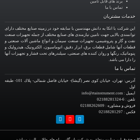
برند های قابل تامین
تماس با ما
خدمات مشتریان
این شرکت با اتکا به دانش مهندسین با سابقه خود در زمینه صنایع مختلف دارای
توانمندی بالایی جهت تامین نیازمندی های صنایع مختلف از جمله تجهیزات صنعت
نفت و گاز و پتروشیمی، تجهیزات صنعت سیمان و انواع ماشین آلات صنعتی و
قطعات آنها شامل قطعات برق، ابزار دقیق، اتوماسیون، الکترونیک، هیدرولیک و
پنوماتیک، رنگها و روان کننده های صنعتی، سیلندرهای تحت فشار و تجهیزات آنها
را دارا می باشد.
تماس با ما
آدرس: تهران، خيابان کوی نصر (گیشا)- خيابان فاضل شمالی- پلاك 101- طبقه
اول
ایمیل : info@rtainstrument.com
تلفن : 6-02188281324
فروش و مشاوره : 02188262609
فکس : 02188281297
کلیه حقوق این سایت متعلق به شرکت بازرگانی راه های طلایی البرز میباشد .