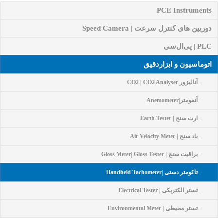
PCE Instruments
دوربین های کنترل سرعت | Speed Camera
PLC | پی‌ال‌سی
اتوماسیون و ابزاردقیق
- آنالیزور CO2 | CO2 Analyser
- آنمومتر|Anemometer
- ارت سنج | Earth Tester
- باد سنج | Air Velocity Meter
- براقیت سنج | Gloss Meter| Gloss Tester
- تاکومتر دستی |Handheld Tachometer
- تستر الکتریکی | Electrical Tester
- تستر محیطی | Environmental Meter