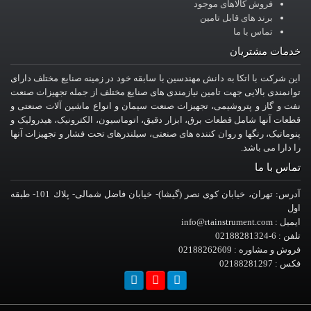
فروش کالاهای موجود
برند های قابل تامین
تماس با ما
خدمات مشتریان
این شرکت با اتکا به دانش مهندسین با سابقه خود در زمینه صنایع مختلف دارای
توانمندی بالایی جهت تامین نیازمندی های صنایع مختلف از جمله تجهیزات صنعت
نفت و گاز و پتروشیمی، تجهیزات صنعت سیمان و انواع ماشین آلات صنعتی و
قطعات آنها شامل قطعات برق، ابزار دقیق، اتوماسیون، الکترونیک، هیدرولیک و
پنوماتیک، رنگها و روان کننده های صنعتی، سیلندرهای تحت فشار و تجهیزات آنها
را دارا می باشد.
تماس با ما
آدرس: تهران، خيابان کوی نصر (گیشا)- خيابان فاضل شمالی- پلاك 101- طبقه
اول
ایمیل : info@rtainstrument.com
تلفن : 6-02188281324
فروش و مشاوره : 02188262609
فکس : 02188281297