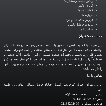
وندور لیست و مشتریان
گالری عکس
گواهینامه ها
درباره ما
فروش کالاهای موجود
برند های قابل تامین
تماس با ما
خدمات مشتریان
این شرکت با اتکا به دانش مهندسین با سابقه خود در زمینه صنایع مختلف دارای
توانمندی بالایی جهت تامین نیازمندی های صنایع مختلف از جمله تجهیزات صنعت
نفت و گاز و پتروشیمی، تجهیزات صنعت سیمان و انواع ماشین آلات صنعتی و
قطعات آنها شامل قطعات برق، ابزار دقیق، اتوماسیون، الکترونیک، هیدرولیک و
پنوماتیک، رنگها و روان کننده های صنعتی، سیلندرهای تحت فشار و تجهیزات آنها
را دارا می باشد.
تماس با ما
آدرس: تهران، خيابان کوی نصر (گیشا)- خيابان فاضل شمالی- پلاك 101- طبقه
اول
ایمیل : info@rtainstrument.com
تلفن : 6-02188281324
فروش و مشاوره : 02188262609