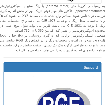
به وسیله ی کروما متر (chroma meter) یا رنگ سنج یا اسپکتروفوتومتر
(spectrophotometer)، فاکتور های مهم فوتو متریک نور در بخش اندازه گیری
نور می تواند تایین شوند. مقادیر وارد شده شامل مقادید XYZ می شوند که u´
و v´ مختصات محل رنگ با توجه به CIE 1976 می باشد و xy مختصات محل
رنگ با توجه به CIE 1931 می باشد. کاربر می تواند طول موج اصلی در
محدوده اسپکتروفوتومتر را تعیین کند، که بین 360 تا 780nm است.
همچنین اسپکتروفوتومتر توانایی اندازه گیری روشنایی در lux (lx) یا foot-
candle (fcd) را داراست و مختصات رنگ را در فضای رنگ RGB نمایش می
دهد. با توجه به طراحی ارگونومیک تک دستی، صفحه نمایش بزرگ، حافظه و
برنامه، داده های اندازه گیری شده را می توان به راحتی منتقل کرد.
Brands