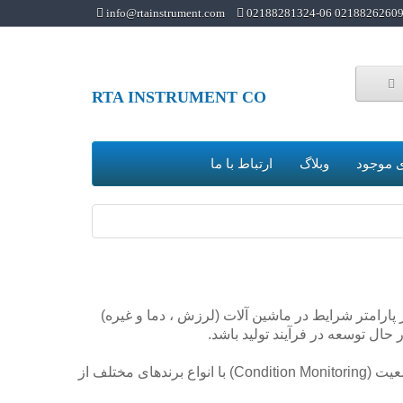
info@rtainstrument.com
02188262609 02188281324-0
RTA INSTRUMENT CO
 موجود
وبلاگ
ارتباط با ما
ر پارامتر شرایط در ماشین آلات (لرزش ، دما و غیره)
ال توسعه در فرآیند تولید باشد.
تامین کننده تجهیزات پایش وضعیت (Condition Monitoring) با انواع برندهای مختلف از