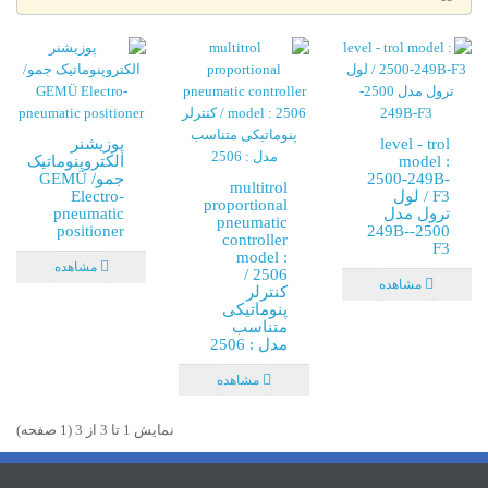
level - trol
پوزیشنر
model :
الکتروپنوماتیک
2500-249B-
جمو/ GEMÜ
multitrol
F3 / لول
Electro-
proportional
ترول مدل
pneumatic
pneumatic
positioner
2500-249B-
controller
F3
model :
مشاهده
2506 /
مشاهده
کنترلر
پنوماتیکی
متناسب
مدل : 2506
مشاهده
نمايش 1 تا 3 از 3 (1 صفحه)