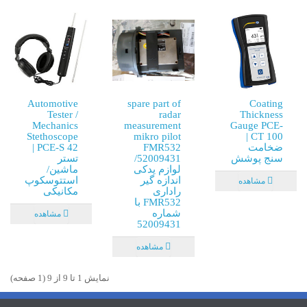
Automotive
spare part of
Coating
Tester /
radar
Thickness
Mechanics
measurement
Gauge PCE-
Stethoscope
mikro pilot
CT 100 |
ضخامت
FMR532
PCE-S 42 |
سنج پوشش
52009431/
تستر
لوازم یدکی
ماشین/
اندازه گیر
استتوسکوپ
مشاهده
راداری
مکانیکی
FMR532 با
شماره
مشاهده
52009431
مشاهده
نمايش 1 تا 9 از 9 (1 صفحه)