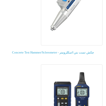
چکش تست بتن/اسکلرومتر - Concrete Test Hammer/Sclerometer