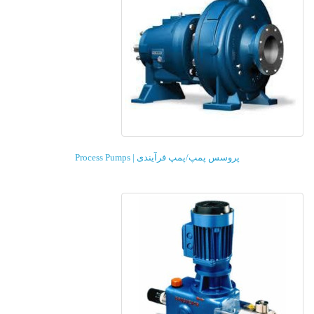
پروسس پمپ/پمپ فرآیندی | Process Pumps