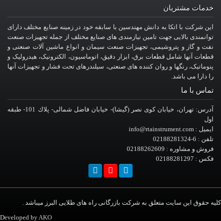
خدمات مشتریان
این شرکت با اتکا به دانش مهندسین با سابقه خود در زمینه صنایع مختلف دارای
توانمندی بالایی جهت تامین نیازمندی های صنایع مختلف از جمله تجهیزات صنعت
نفت و گاز و پتروشیمی، تجهیزات صنعت سیمان و انواع ماشین آلات صنعتی و
قطعات آنها شامل قطعات برق، ابزار دقیق، اتوماسیون، الکترونیک، هیدرولیک و
پنوماتیک، رنگها و روان کننده های صنعتی، سیلندرهای تحت فشار و تجهیزات آنها
را دارا می باشد.
تماس با ما
آدرس: تهران، خيابان کوی نصر (گیشا)- خيابان فاضل شمالی- پلاك 101- طبقه
اول
ایمیل : info@rtainstrument.com
تلفن : 6-02188281324
فروش و مشاوره : 02188262609
فکس : 02188281297
کلیه حقوق این سایت متعلق به شرکت بازرگانی راه های طلایی البرز میباشد .
Developed by
AKO