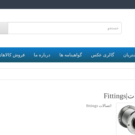
6
تریان
گالری عکس
گواهینامه ها
درباره ما
فروش کالاهای
Fitti
اتصالات fittings