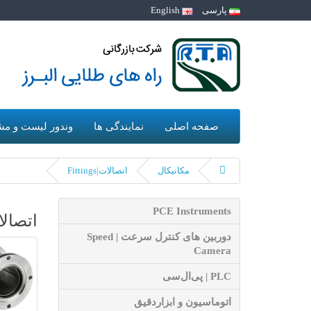
پارسی
English
صفحه اصلی
نمایندگی ها
وندور لیست و مش
مکانیکال
اتصالات|Fittings
PCE Instruments
اتصالات|ngs
دوربین های کنترل سرعت | Speed
Camera
PLC | پی‌ال‌سی
اتوماسیون و ابزاردقیق