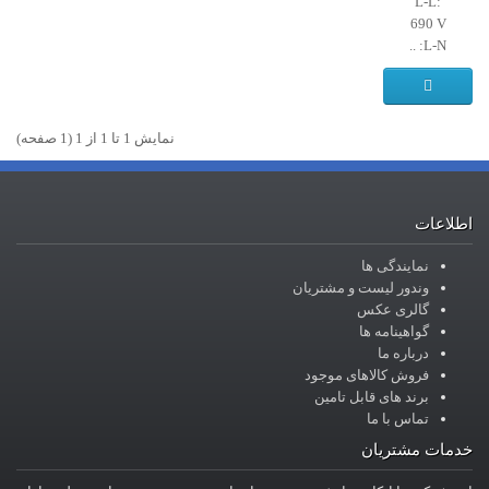
L-L:
690 V
L-N: ..
نمايش 1 تا 1 از 1 (1 صفحه)
اطلاعات
نمایندگی ها
وندور لیست و مشتریان
گالری عکس
گواهینامه ها
درباره ما
فروش کالاهای موجود
برند های قابل تامین
تماس با ما
خدمات مشتریان