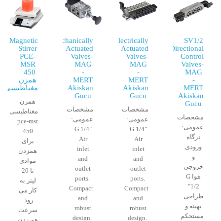
Magnetic
Mechanically
Electrically
SV1/2
Stirrer
Actuated
Actuated
Directional
PCE-
Valves-
Valves-
Control
MSR
MAG
MAG
Valves-
450 |
-
-
MAG
-
MERT
MERT
همزن
MERT
Akiskan
Akiskan
مغناطیسی
Gucu
Gucu
Akiskan
همزن
Gucu
مشخصات
مشخصات
مغناطیسی
مشخصات
عمومی:
عمومی:
pce-msr
عمومی:
G 1/4"
G 1/4"
450
درگاه
Air
Air
برای
ورودی
inlet
inlet
همزدن
و
and
and
موادی
خروجی
outlet
outlet
تا 20
هوا G
ports.
ports.
لیتر به
1/2"
Compact
Compact
کار می
طراحی
and
and
رود.
بهینه و
robust
robust
سرعت
مستحکم
design.
design.
هم زدن