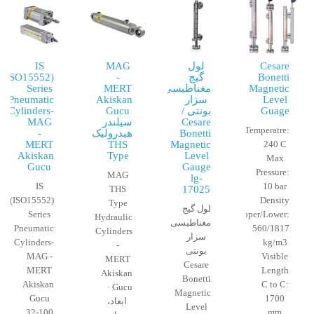
Cesare
لول
MAG
IS
Bonetti
گیج
-
(ISO15552)
Magnetic
مغناطیسی
MERT
Series
Level
سزار
Akiskan
Pneumatic
Guage
بونتی /
Gucu
Cylinders-
Cesare
سیلندر
MAG
Temperatre:
Bonetti
هیدرولیک
-
MERT
THS
Magnetic
240 C
Akiskan
Type
Level
Max
Gucu
Gauge
Pressure:
MAG
lg-
IS
10 bar
THS
17025
(ISO15552)
Density
Type
لول گیج
Series
Upper/Lower:
Hydraulic
مغناطیسی
Pneumatic
560/1817
Cylinders
سزار
Cylinders-
kg/m3
-
بونتی
MAG -
Visible
MERT
Cesare
MERT
Length
Akiskan
Bonetti
Akiskan
C to C:
Gucu ·
Magnetic
Gucu
1700
ابعاد،
Level
32-100
mm