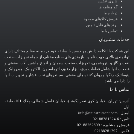
گالری عکس
گواهینامه ها
درباره ما
فروش کالاهای موجود
برند های قابل تامین
تماس با ما
خدمات مشتریان
این شرکت با اتکا به دانش مهندسین با سابقه خود در زمینه صنایع مختلف دارای
توانمندی بالایی جهت تامین نیازمندی های صنایع مختلف از جمله تجهیزات صنعت
نفت و گاز و پتروشیمی، تجهیزات صنعت سیمان و انواع ماشین آلات صنعتی و
قطعات آنها شامل قطعات برق، ابزار دقیق، اتوماسیون، الکترونیک، هیدرولیک و
پنوماتیک، رنگها و روان کننده های صنعتی، سیلندرهای تحت فشار و تجهیزات آنها
را دارا می باشد.
تماس با ما
آدرس: تهران، خيابان کوی نصر (گیشا)- خيابان فاضل شمالی- پلاك 101- طبقه
اول
ایمیل : info@rtainstrument.com
تلفن : 6-02188281324
فروش و مشاوره : 02188262609
فکس : 02188281297