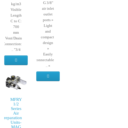
G 3/8"
kg/m3
air inlet
Visible
outlet
Length
ports »
C to C:
Light
700
and
mm
compact
Vent/Drain
design
Connection:
»
3/4" ..
Easily
interconnectable
» ..
MFRY
1/2
Series
Air
Preparation
Units-
MAG