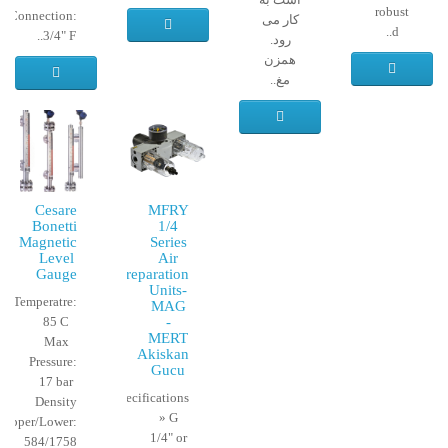
robust
Connection:
کار می
d..
3/4" F..
رود.
همزن
مغ..
Cesare
MFRY
Bonetti
1/4
Magnetic
Series
Level
Air
Gauge
Preparation
Units-
Temperatre:
MAG
85 C
-
MERT
Max
Akiskan
Pressure:
Gucu
17 bar
Specifications
Density
» G
Upper/Lower:
1/4" or
584/1758