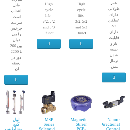
عمر
High
High
قابل
طولانی
cycle
cycle
انتخاب
دارای
life.
life.
است.
عملکرد
3/2, 5/2
3/2, 5/2
سرعت
2/5
and 5/3
and 5/3
چرخش
دارای
funct..
funct..
را می
قابلیت
توان
باز و
بین 200
بسته
تا 2200
شدن
دور در
نرمال
دقیقه
مش..
ان..
Namur
Magnetic
MSP
لول
Directional
Stirrer
Series
گیج
Control
PCE-
Solenoid
مغناطیسی