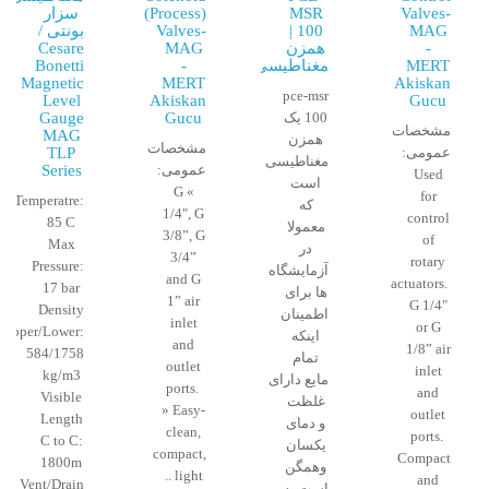
Valves-
MSR
(Process)
سزار
MAG
100 |
Valves-
بونتی /
-
همزن
MAG
Cesare
MERT
مغناطیسی
-
Bonetti
Magnetic
MERT
Akiskan
pce-msr
Level
Akiskan
Gucu
100 یک
Gucu
Gauge
مشخصات
MAG
همزن
مشخصات
عمومی:
TLP
مغناطیسی
عمومی:
Series
Used
است
» G
for
Temperatre:
که
1/4", G
control
85 C
معمولا
3/8”, G
of
Max
در
3/4”
rotary
Pressure:
آزمایشگاه
and G
actuators.
17 bar
ها برای
1” air
G 1/4"
Density
اطمینان
inlet
or G
Upper/Lower:
اینکه
and
1/8” air
584/1758
تمام
outlet
inlet
kg/m3
مایع دارای
ports.
and
Visible
غلظت
» Easy-
outlet
Length
و دمای
clean,
ports.
C to C:
یکسان
compact,
Compact
1800m
وهمگن
light ..
and
Vent/Drain
است به