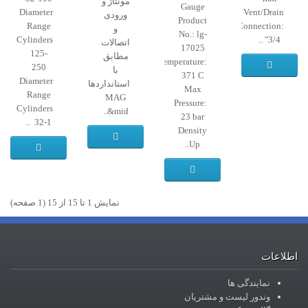
مونتاژ و
Gauge
Diameter
Vent/Drain
ورودی
Product
Range
Connection:
و
No.: lg-
Cylinders
3/4" ..
اتصالات
17025
125-
مطابق
Temperature:
250
با
371 C
Diameter
استانداردهای
Max
Range
MAG
Pressure:
Cylinders
&mid..
23 bar
32-1..
Density
Up..
نمايش 1 تا 15 از 15 (1 صفحه)
اطلاعات
نمایندگی ها
وندور لیست و مشتریان