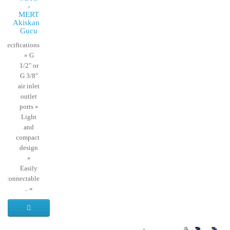
-
MERT
Akiskan
Gucu
Specifications
» G
1/2" or
G 3/8"
air inlet
outlet
ports »
Light
and
compact
design
»
Easily
terconnectable
» ..