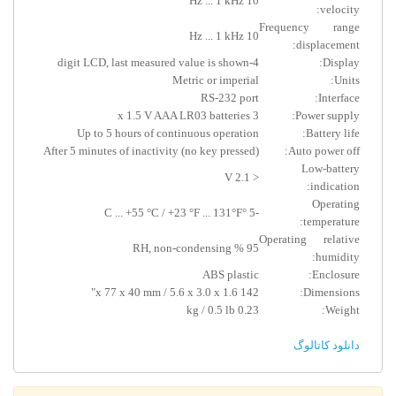
10 Hz ... 1 kHz
velocity:
Frequency range
10 Hz ... 1 kHz
displacement:
4-digit LCD, last measured value is shown
Display:
Metric or imperial
Units:
RS-232 port
Interface:
3 x 1.5 V AAA LR03 batteries
Power supply:
Up to 5 hours of continuous operation
Battery life:
After 5 minutes of inactivity (no key pressed)
Auto power off:
Low-battery
< 2.1 V
indication:
Operating
-5 °C ... +55 °C / +23 °F ... 131°F
temperature:
Operating relative
95 % RH, non-condensing
humidity:
ABS plastic
Enclosure:
142 x 77 x 40 mm / 5.6 x 3.0 x 1.6"
Dimensions:
0.23 kg / 0.5 lb
Weight:
دانلود کاتالوگ