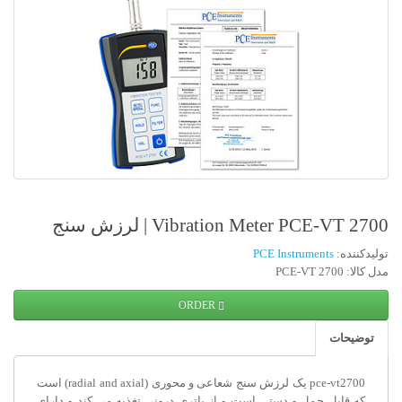
Vibration Meter PCE-VT 2700 | لرزش سنج
تولیدکننده:
PCE Instruments
مدل کالا: PCE-VT 2700
ORDER
توضیحات
pce-vt2700 یک لرزش سنج شعاعی و محوری (radial and axial) است
که قابل حمل و دستی است و از باتری درونی تغذیه می کند و دارای