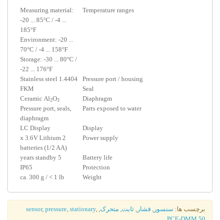
Measuring material:
Temperature ranges
-20 ... 85°C / -4 ...
185°F
Environment: -20 ...
70°C / -4 ... 158°F
Storage: -30 ... 80°C /
-22 ... 176°F
Stainless steel 1.4404
Pressure port / housing
FKM
Seal
Ceramic Al
O
Diaphragm
2
3
Pressure port, seals,
Parts exposed to water
diaphragm
LC Display
Display
2 x 3.6V Lithium
Power supply
batteries (1/2 AA)
5 years standby
Battery life
IP65
Protection
ca. 300 g / < 1 lb
Weight
برچسب ها:
سنسور
,
فشار
,
ثابت
,
متحرک
,
,
stationary
,
pressure
,
sensor
PCE-DMM 50