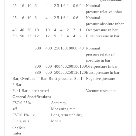
25
16
10
6
4
2.5
1.6
1
0.6
0.4
Nominal
pressure relative inbar
25
16
10
6
4
2.5
1.6
1
0.6
-
Nominal
pressure absolute inbar
40
40
20
10
10
4
4
2
2
1
Overpressure in bar
50
50
25
12
12
5
5
4
4
2
Burst pressure in bar
600
400
250
160
100
60
40
Nominal
pressure relative /
absolute in bar
800
600
400
400
200
100
100
Overpressure in bar
880
650
500
500
250
120
120
Burst pressure in bar
-1 ... 0 Bar; Overload: 4 Bar; Burst pressure:
Negative pressure
7 Bar
P > 1 Bar: unrestricted
Vacuum resistance
General Specifications
± 0.25% FSO
Accuracy
5/s
Measuring rate
< ± 0.1% FSO
Long term stability
Fuels, oils
Media
oxygen
water