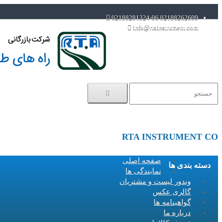
02188262609 02188281324-06
info@rtainstrument.com
RTA INSTRUMENT CO
صفحه اصلی
دسته بندی ها
نمایندگی ها
وندور لیست و مشتریان
گالری عکس
گواهینامه ها
درباره ما