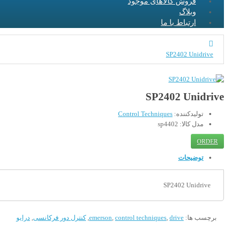
فروش کالاهای موجود
وبلاگ
ارتباط با ما
SP2402 Unidrive
SP2402 Unidrive
تولیدکننده:
Control Techniques
مدل کالا: sp4402
ORDER
توضیحات
SP2402 Unidrive
برچسب ها:
drive
,
control techniques
,
emerson
,
کنترل دور فرکانسی
,
درایو