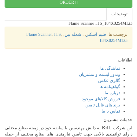
ORDER
توضیحات
Flame Scanner ITS_184X0254M123
برچسب ها:
فلیم اسکنر
,
,
شعله بین
,
,
ITS
,
Flame Scanner
184X0254M123
اطلاعات
نمایندگی ها
وندور لیست و مشتریان
گالری عکس
گواهینامه ها
درباره ما
فروش کالاهای موجود
برند های قابل تامین
تماس با ما
خدمات مشتریان
این شرکت با اتکا به دانش مهندسین با سابقه خود در زمینه صنایع مختلف
دارای توانمندی بالایی جهت تامین نیازمندی های صنایع مختلف از جمله