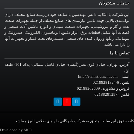
خدمات مشتریان
این شرکت با اتکا به دانش مهندسین با سابقه خود در زمینه صنایع مختلف دارای
توانمندی بالایی جهت تامین نیازمندی های صنایع مختلف از جمله تجهیزات صنعت
نفت و گاز و پتروشیمی، تجهیزات صنعت سیمان و انواع ماشین آلات صنعتی و
قطعات آنها شامل قطعات برق، ابزار دقیق، اتوماسیون، الکترونیک، هیدرولیک و
پنوماتیک، رنگها و روان کننده های صنعتی، سیلندرهای تحت فشار و تجهیزات آنها
را دارا می باشد.
تماس با ما
آدرس: تهران، خيابان کوی نصر (گیشا)- خيابان فاضل شمالی- پلاك 101- طبقه
اول
ایمیل : info@rtainstrument.com
تلفن : 6-02188281324
فروش و مشاوره : 02188262609
فکس : 02188281297
کلیه حقوق این سایت متعلق به شرکت بازرگانی راه های طلایی البرز میباشد .
Developed by
AKO