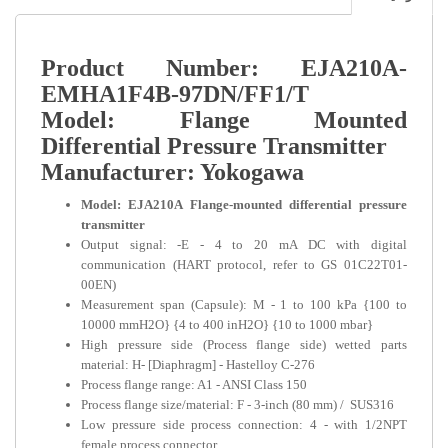
Product Number: E
EMHA1F4B-97DN/FF1/
Model: Flange M
Differential Pressure Tr
Manufacturer: Yokogaw
Model: EJA210A Flange-mounted diff
transmitter
Output signal: -E - 4 to 20 mA 
communication (HART protocol, refe
00EN)
Measurement span (Capsule): M - 1 t
10000 mmH2O} {4 to 400 inH2O} {10 t
High pressure side (Process flange s
material: H- [Diaphragm] - Hastelloy C-
Process flange range: A1 - ANSI Class 15
Process flange size/material: F - 3-inch
Low pressure side process connection
female process connector