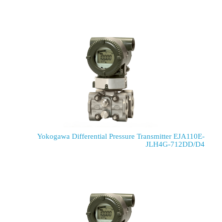
Yokogawa Differential Pressure Tra
J