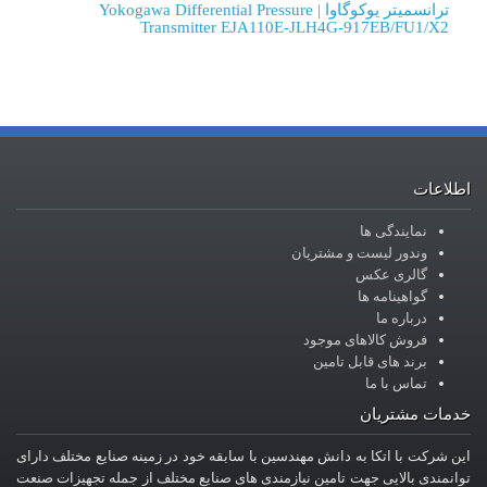
ترانسمیتر یوکوگاوا | Yokogawa Differential Pressure
Transmitter EJA110E-JLH
تریان
جود
ین
ش مهندسین با سابقه خود در زمینه صنایع مختلف دارای
ین نیازمندی های صنایع مختلف از جمله تجهیزات صنعت