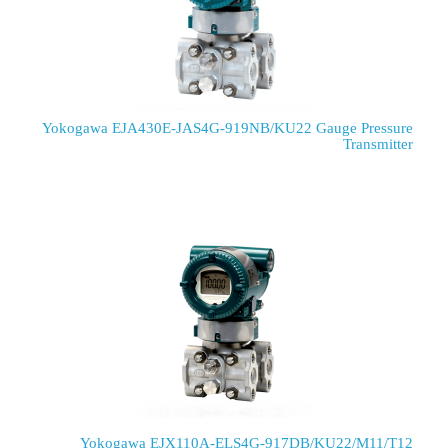
Yokogawa EJA430E-JAS4G-919NB/KU22
Yokogawa EJX110A-ELS4G-917D