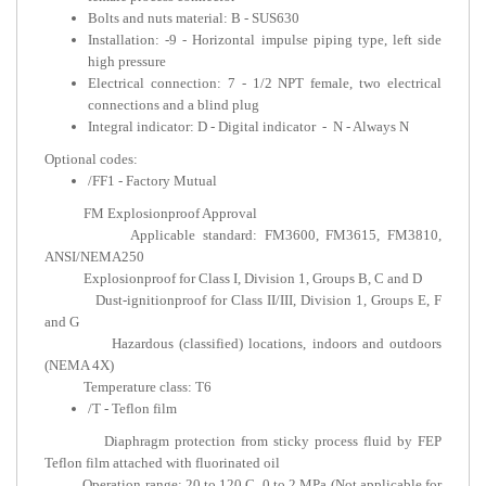
Bolts and nuts material: B - SUS630
Installation: -9 - Horizontal impulse pi
high pressure
Electrical connection: 7 - 1/2 NPT fem
connections and a blind plug
Integral indicator: D - Digital indicator 
Optional codes:
/FF1 - Factory Mutual
FM Explosionproof Approval
Applicable standard: FM3600, FM
ANSI/NEMA250
Explosionproof for Class I, Division 1, Gr
Dust-ignitionproof for Class II/III, Divis
and G
Hazardous (classified) locations, indo
(NEMA 4X)
Temperature class: T6
/T - Teflon film
Diaphragm protection from sticky proc
Teflon film attached with fluorinated oil
Operation range: 20 to 120 C, 0 to 2 MPa (