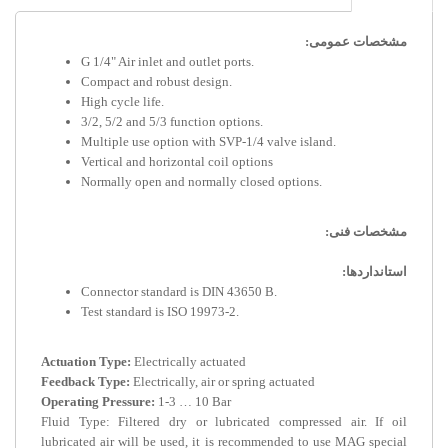
مشخصات عمومی:
G 1/4" Air inlet and outlet ports.
Compact and robust design.
High cycle life.
3/2, 5/2 and 5/3 function options.
Multiple use option with SVP-1/4 valve island.
Vertical and horizontal coil options
Normally open and normally closed options.
مشخصات فنی:
استانداردها:
Connector standard is DIN 43650 B.
Test standard is ISO 19973-2.
Actuation Type:
Electrically actuated
Feedback Type:
Electrically, air or spring actuated
Operating Pressure:
1-3 … 10 Bar
Fluid Type: Filtered dry or lubricated compressed air. If oil
lubricated air will be used, it is recommended to use MAG special