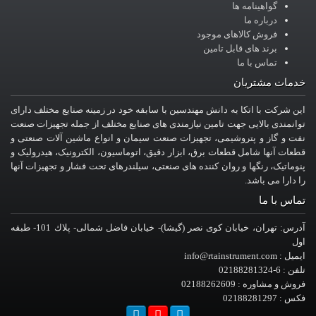
گواهینامه ها
درباره ما
فروش کالاهای موجود
برند های قابل تامین
تماس با ما
خدمات مشتریان
این شرکت با اتکا به دانش مهندسین با سابقه خود در زمینه صنایع مختلف دارای
توانمندی بالایی جهت تامین نیازمندی های صنایع مختلف از جمله تجهیزات صنعت
نفت و گاز و پتروشیمی، تجهیزات صنعت سیمان و انواع ماشین آلات صنعتی و
قطعات آنها شامل قطعات برق، ابزار دقیق، اتوماسیون، الکترونیک، هیدرولیک و
پنوماتیک، رنگها و روان کننده های صنعتی، سیلندرهای تحت فشار و تجهیزات آنها
را دارا می باشد.
تماس با ما
آدرس: تهران، خيابان کوی نصر (گیشا)- خيابان فاضل شمالی- پلاك 101- طبقه
اول
ایمیل : info@rtainstrument.com
تلفن : 6-02188281324
فروش و مشاوره : 02188262609
فکس : 02188281297