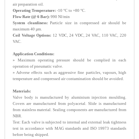
air preparation oil.
Operating Temperature:
-10 °C to +80 °C.
Flow Rate (@ 6 Bar):
990 Nl/min
System cleanliness:
Particle size in compressed air should be
maximum 40 µm.
Coil Voltage Options:
12 VDC, 24 VDC, 24 VAC, 110 VAC, 220
VAC.
Application Conditions:
» Maximum operating pressure should be complied in each
operation of pneumatic valve.
» Adverse effects such as aggressive fine particles, vapours, high
temperature and compressed air contamination should be avoided.
Materials:
Valve body is manufactured by aluminium injection moulding.
Covers are manufactured from polyacetal. Slide is manufactured
from stainless material. Sealing components are manufactured from
NBR.
Test: Each valve is subjected to internal and external leak tightness
test in accordance with MAG standards and ISO 19973 standards
before being shipped.