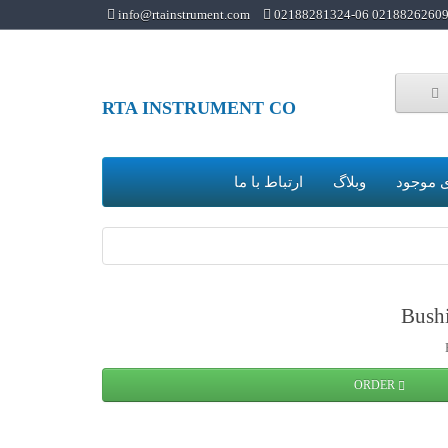
info@rtainstrument.com
02188262609 02188281324-0
RTA INSTRUMENT CO
 موجود
وبلاگ
ارتباط با ما
ORDER