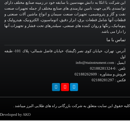
این شرکت با اتکا به دانش مهندسین با سابقه خود در زمینه صنایع مختلف دارای
توانمندی بالایی جهت تامین نیازمندی های صنایع مختلف از جمله تجهیزات صنعت
نفت و گاز و پتروشیمی، تجهیزات صنعت سیمان و انواع ماشین آلات صنعتی و
قطعات آنها شامل قطعات برق، ابزار دقیق، اتوماسیون، الکترونیک، هیدرولیک و
پنوماتیک، رنگها و روان کننده های صنعتی، سیلندرهای تحت فشار و تجهیزات آنها
را دارا می باشد.
تماس با ما
آدرس: تهران، خيابان کوی نصر (گیشا)- خيابان فاضل شمالی- پلاك 101- طبقه
اول
ایمیل : info@rtainstrument.com
تلفن : 6-02188281324
فروش و مشاوره : 02188262609
فکس : 02188281297
یه حقوق این سایت متعلق به شرکت بازرگانی راه های طلایی البرز میباشد .
Developed by
AKO