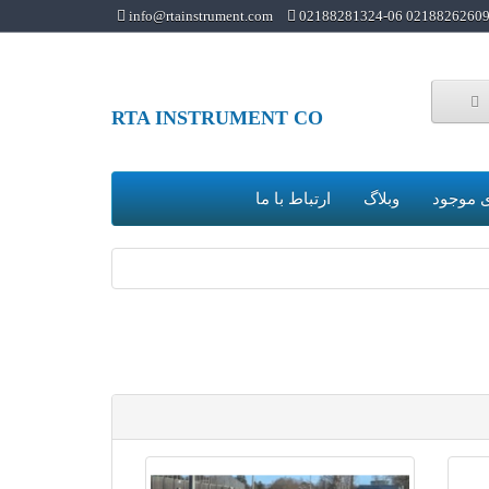
info@rtainstrument.com
02188262609 02188281324-0
RTA INSTRUMENT CO
 موجود
وبلاگ
ارتباط با ما