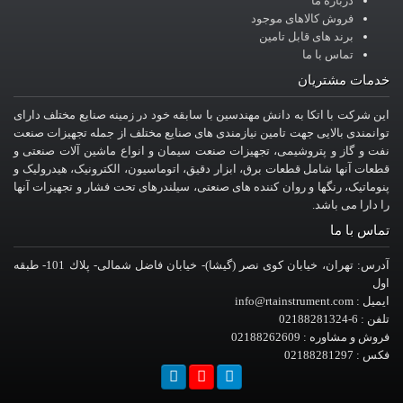
درباره ما
فروش کالاهای موجود
برند های قابل تامین
تماس با ما
خدمات مشتریان
این شرکت با اتکا به دانش مهندسین با سابقه خود در زمینه صنایع مختلف دارای
توانمندی بالایی جهت تامین نیازمندی های صنایع مختلف از جمله تجهیزات صنعت
نفت و گاز و پتروشیمی، تجهیزات صنعت سیمان و انواع ماشین آلات صنعتی و
قطعات آنها شامل قطعات برق، ابزار دقیق، اتوماسیون، الکترونیک، هیدرولیک و
پنوماتیک، رنگها و روان کننده های صنعتی، سیلندرهای تحت فشار و تجهیزات آنها
را دارا می باشد.
تماس با ما
آدرس: تهران، خيابان کوی نصر (گیشا)- خيابان فاضل شمالی- پلاك 101- طبقه
اول
ایمیل : info@rtainstrument.com
تلفن : 6-02188281324
فروش و مشاوره : 02188262609
فکس : 02188281297