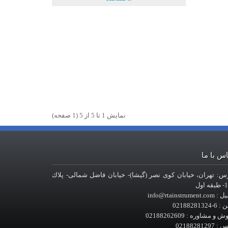
نمايش 1 تا 5 از 5 (1 صفحه)
س با ما
س: تهران، خيابان کوی نصر (گیشا)- خيابان فاضل شمالی- پلاك
 اول
info@rtainstrument.
-02188281324
 و مشاوره : 02188262609
02188281297