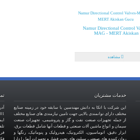
Namur Directional Control V
MAG - MERT Akiskan
مشاهده
خدمات مشتریان
تما
این شرکت با اتکا به دانش مهندسین با سابقه خود در زمینه صنایع
آدر
مختلف دارای توانمندی بالایی جهت تامین نیازمندی های صنایع مختلف
101- طبقه
از جمله تجهیزات صنعت نفت و گاز و پتروشیمی، تجهیزات صنعت
ایمیل : com
سیمان و انواع ماشین آلات صنعتی و قطعات آنها شامل قطعات برق،
تلفن : 6
ابزار دقیق، اتوماسیون، الکترونیک، هیدرولیک و پنوماتیک، رنگها و
فروش
روان کننده های صنعتی، سیلندرهای تحت فشار و تجهیزات آنها را دارا
فکس : 