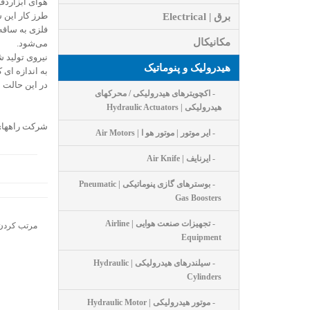
هوای ابزاردقی
طرز کار این 
برق | Electrical
فلزی به ساقه
مکانیکال
می‌شود.
نیروی تولید ش
هیدرولیک و پنوماتیک
به اندازه ای 
در این حالت 
- اکچویترهای هیدرولیکی / محرکهای
هیدرولیکی | Hydraulic Actuators
شرکت راههای طلایی البرز 
- ایر موتور | موتور هو ا | Air Motors
- ایرنایف | Air Knife
- بوسترهای گازی پنوماتیکی | Pneumatic
Gas Boosters
- تجهیزات صنعت هوایی | Airline
مرتب کردن
Equipment
- سیلندرهای هیدرولیکی | Hydraulic
Cylinders
- موتور هیدرولیکی | Hydraulic Motor