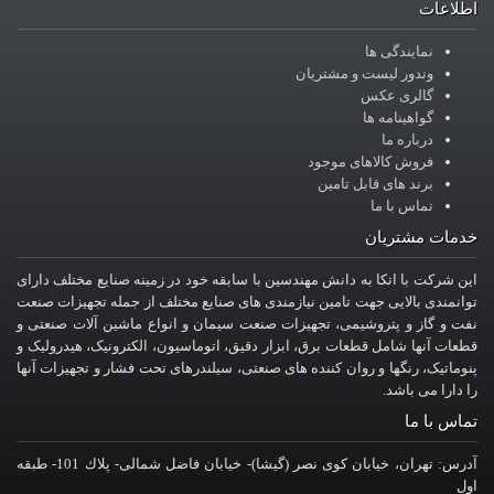
اطلاعات
نمایندگی ها
وندور لیست و مشتریان
گالری عکس
گواهینامه ها
درباره ما
فروش کالاهای موجود
برند های قابل تامین
تماس با ما
خدمات مشتریان
این شرکت با اتکا به دانش مهندسین با سابقه خود در زمینه صنایع مختلف دارای
توانمندی بالایی جهت تامین نیازمندی های صنایع مختلف از جمله تجهیزات صنعت
نفت و گاز و پتروشیمی، تجهیزات صنعت سیمان و انواع ماشین آلات صنعتی و
قطعات آنها شامل قطعات برق، ابزار دقیق، اتوماسیون، الکترونیک، هیدرولیک و
پنوماتیک، رنگها و روان کننده های صنعتی، سیلندرهای تحت فشار و تجهیزات آنها
را دارا می باشد.
تماس با ما
آدرس: تهران، خيابان کوی نصر (گیشا)- خيابان فاضل شمالی- پلاك 101- طبقه
اول