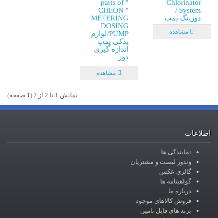
parts of "
Chlorinator
CHEON "
System /
دوزینگ پمپ
METERING
DOSING
مشاهده
PUMP/لوازم
یدکی پمپ
اندازه گیری
دوز
مشاهده
نمايش 1 تا 2 از 2 (1 صفحه)
اطلاعات
نمایندگی ها
وندور لیست و مشتریان
گالری عکس
گواهینامه ها
درباره ما
فروش کالاهای موجود
برند های قابل تامین