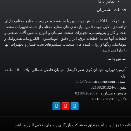
تماس با ما
خدمات مشتریان
این شرکت با اتکا به دانش مهندسین با سابقه خود در زمینه صنایع مختلف دارای
توانمندی بالایی جهت تامین نیازمندی های صنایع مختلف از جمله تجهیزات صنعت
نفت و گاز و پتروشیمی، تجهیزات صنعت سیمان و انواع ماشین آلات صنعتی و
قطعات آنها شامل قطعات برق، ابزار دقیق، اتوماسیون، الکترونیک، هیدرولیک و
پنوماتیک، رنگها و روان کننده های صنعتی، سیلندرهای تحت فشار و تجهیزات آنها
را دارا می باشد.
تماس با ما
آدرس: تهران، خيابان کوی نصر (گیشا)- خيابان فاضل شمالی- پلاك 101- طبقه
اول
ایمیل : info@rtainstrument.com
تلفن : 6-02188281324
فروش و مشاوره : 02188262609
فکس : 02188281297
کلیه حقوق این سایت متعلق به شرکت بازرگانی راه های طلایی البرز میباشد .