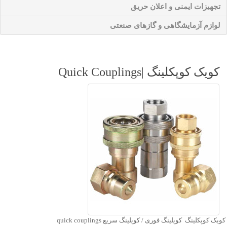
تجهیزات ایمنی و اعلان حریق
لوازم آزمایشگاهی و گازهای صنعتی
کویک کوپکلینگ |Quick Couplings
کویک کوپکلینگ کوپلینگ فوری / کوپلینگ سریع quick couplings