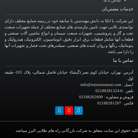
تماس با ما
خدمات مشتریان
این شرکت با اتکا به دانش مهندسین با سابقه خود در زمینه صنایع مختلف دارای
توانمندی بالایی جهت تامین نیازمندی های صنایع مختلف از جمله تجهیزات صنعت
نفت و گاز و پتروشیمی، تجهیزات صنعت سیمان و انواع ماشین آلات صنعتی و
قطعات آنها شامل قطعات برق، ابزار دقیق، اتوماسیون، الکترونیک، هیدرولیک و
پنوماتیک، رنگها و روان کننده های صنعتی، سیلندرهای تحت فشار و تجهیزات آنها
را دارا می باشد.
تماس با ما
آدرس: تهران، خيابان کوی نصر (گیشا)- خيابان فاضل شمالی- پلاك 101- طبقه
اول
ایمیل : info@rtainstrument.com
تلفن : 6-02188281324
فروش و مشاوره : 02188262609
فکس : 02188281297
کلیه حقوق این سایت متعلق به شرکت بازرگانی راه های طلایی البرز میباشد .